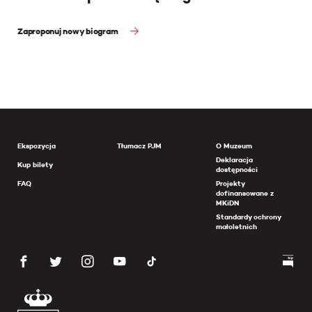
Zaproponuj nowy biogram
Ekspozycja
Tłumacz PJM
O Muzeum
Deklaracja
Kup bilety
dostępności
FAQ
Projekty
dofinansowane z
MKiDN
Standardy ochrony
małoletnich