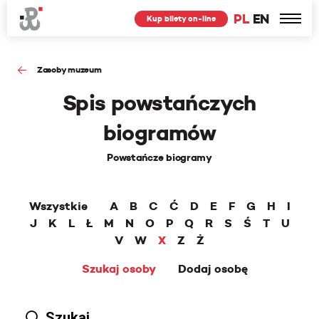
PL
EN
Kup bilety on-line
Zasoby muzeum
Spis powstańczych
biogramów
Powstańcze biogramy
Wszystkie
A
B
C
Ć
D
E
F
G
H
I
J
K
L
Ł
M
N
O
P
Q
R
S
Ś
T
U
V
W
X
Z
Ż
Szukaj osoby
Dodaj osobę