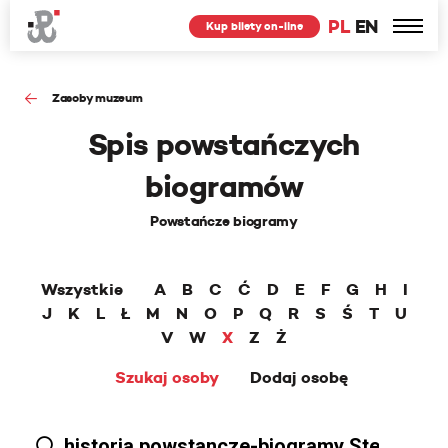
PL
EN
Kup bilety on-line
Zasoby muzeum
Spis powstańczych
biogramów
Powstańcze biogramy
Wszystkie
A
B
C
Ć
D
E
F
G
H
I
J
K
L
Ł
M
N
O
P
Q
R
S
Ś
T
U
V
W
X
Z
Ż
Szukaj osoby
Dodaj osobę