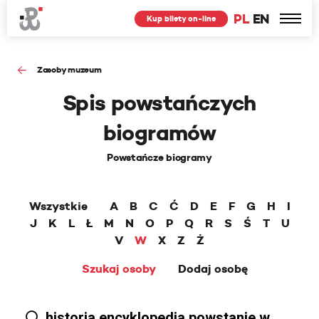
PL
EN
Kup bilety on-line
Zasoby muzeum
Spis powstańczych
biogramów
Powstańcze biogramy
Wszystkie
A
B
C
Ć
D
E
F
G
H
I
J
K
L
Ł
M
N
O
P
Q
R
S
Ś
T
U
V
W
X
Z
Ż
Szukaj osoby
Dodaj osobę