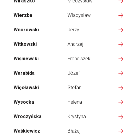
Wiraszko
Mieczysław
Wierzba
Władysław
Wnorowski
Jerzy
Witkowski
Andrzej
Wiśniewski
Franciszek
Warabida
Józef
Więcławski
Stefan
Wysocka
Helena
Wroczyńska
Krystyna
Waśkiewicz
Błażej