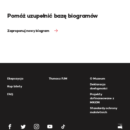
Pomóż uzupełnić bazę biogramów
Zaproponuj nowy biogram
Ekspozycja
Tłumacz PJM
O Muzeum
Deklaracja
Kup bilety
dostępności
FAQ
Projekty
dofinansowane z
MKiDN
Standardy ochrony
małoletnich