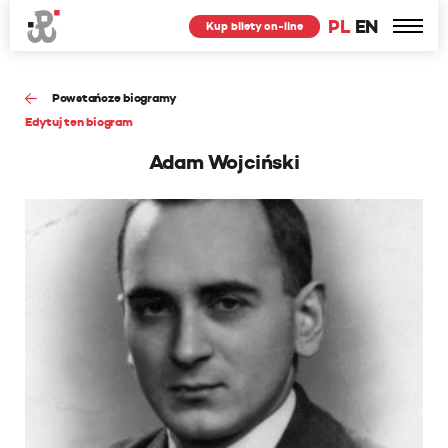
PL
EN
Kup bilety on-line
Powstańcze biogramy
Edytuj ten biogram
Adam Wojciński