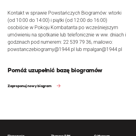
Kontakt w sprawie Powstańczych Biogramów: wtorki
(od 10:00 do 14:00) i piątki (od 12:00 do 16:00)
osobiście w Pokoju Kombatanta po wcześniejszym
umówieniu na spotkanie lub telefonicznie w ww. dniach i
godzinach pod numerem: 22 539 79 36, mailowo:
powstanczebiogramy@1944.pl lub mpalgan@1944.pl
Pomóż uzupełnić bazę biogramów
Zaproponuj nowy biogram
Ekspozycja
Tłumacz PJM
O Muzeum