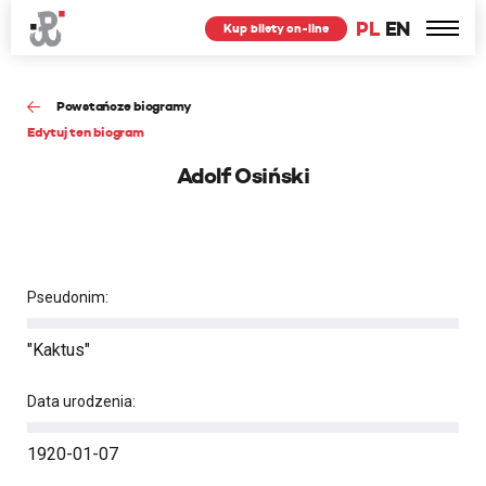
PL
EN
Kup bilety on-line
Powstańcze biogramy
Edytuj ten biogram
Adolf Osiński
Pseudonim:
"Kaktus"
Data urodzenia:
1920-01-07