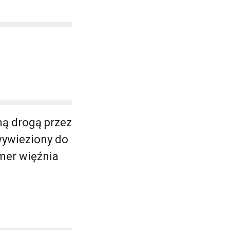
ną drogą przez
wywieziony do
mer więźnia