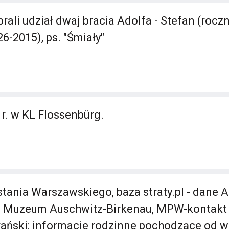
ali udział dwaj bracia Adolfa - Stefan (rocz
6-2015), ps. "Śmiały"
 r. w KL Flossenbürg.
ania Warszawskiego, baza straty.pl - dane 
Muzeum Auschwitz-Birkenau, MPW-kontakt 
ański: informacje rodzinne pochodzące od 