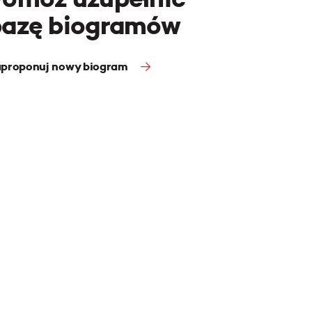
bazę biogramów
proponuj nowy biogram