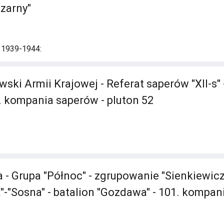
Czarny"
i 1939-1944:
ki Armii Krajowej - Referat saperów "XII-s" -
. kompania saperów - pluton 52
 - Grupa "Północ" - zgrupowanie "Sienkiewicz
"-"Sosna" - batalion "Gozdawa" - 101. kompa