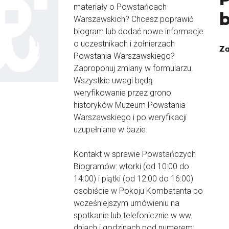
materiały o Powstańcach
Warszawskich? Chcesz poprawić
biogram lub dodać nowe informacje
o uczestnikach i żołnierzach
Za
Powstania Warszawskiego?
Zaproponuj zmiany w formularzu.
Wszystkie uwagi będą
weryfikowanie przez grono
historyków Muzeum Powstania
Warszawskiego i po weryfikacji
uzupełniane w bazie.
Kontakt w sprawie Powstańczych
Biogramów: wtorki (od 10:00 do
14:00) i piątki (od 12:00 do 16:00)
osobiście w Pokoju Kombatanta po
wcześniejszym umówieniu na
spotkanie lub telefonicznie w ww.
dniach i godzinach pod numerem: