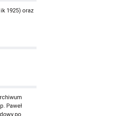
nik 1925) oraz
Archiwum
p. Paweł
wdowy po