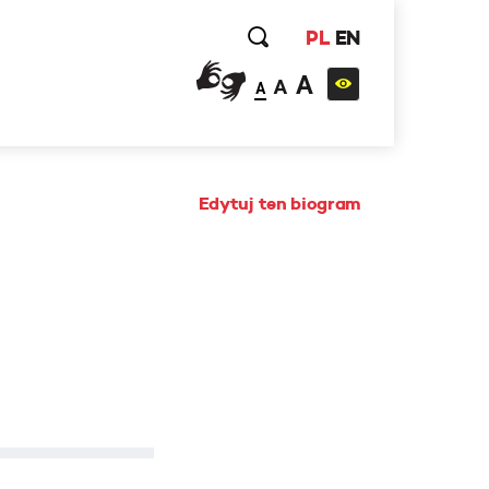
PL
EN
A
A
A
Edytuj ten biogram