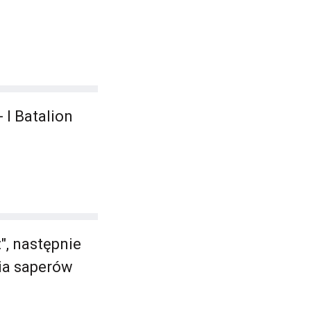
 I Batalion
", następnie
nia saperów