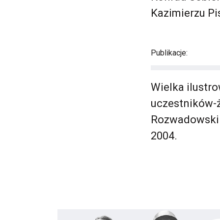
Kazimierzu P
Publikacje:
Wielka ilustr
uczestników-ż
Rozwadowski. 
2004.