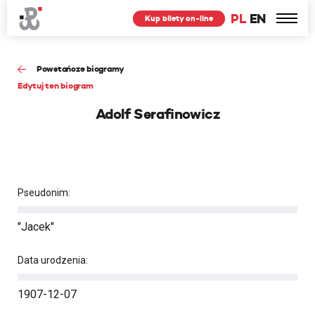
PL
EN
Kup bilety on-line
Powstańcze biogramy
Edytuj ten biogram
Adolf Serafinowicz
Pseudonim:
"Jacek"
Data urodzenia:
1907-12-07