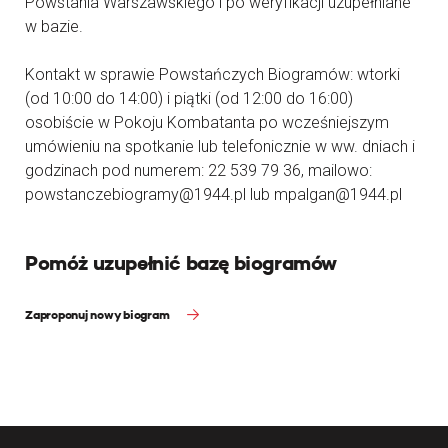
Powstania Warszawskiego i po weryfikacji uzupełniane
w bazie.
Kontakt w sprawie Powstańczych Biogramów: wtorki
(od 10:00 do 14:00) i piątki (od 12:00 do 16:00)
osobiście w Pokoju Kombatanta po wcześniejszym
umówieniu na spotkanie lub telefonicznie w ww. dniach i
godzinach pod numerem: 22 539 79 36, mailowo:
powstanczebiogramy@1944.pl lub mpalgan@1944.pl
Pomóż uzupełnić bazę biogramów
Zaproponuj nowy biogram