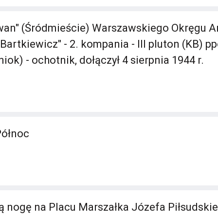
an" (Śródmieście) Warszawskiego Okręgu Ar
artkiewicz" - 2. kompania - III pluton (KB) pp
iok) - ochotnik, dołączył 4 sierpnia 1944 r.
Północ
 nogę na Placu Marszałka Józefa Piłsudskie