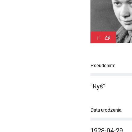
11
Pseudonim:
"Ryś"
Data urodzenia:
1928-04-29