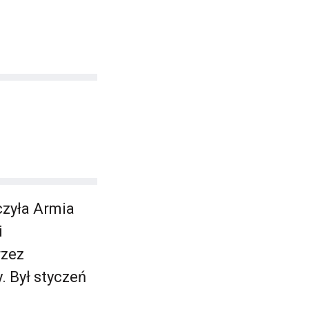
czyła Armia
i
rzez
. Był styczeń