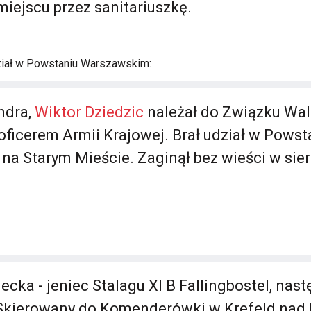
miejscu przez sanitariuszkę.
ział w Powstaniu Warszawskim:
ndra,
Wiktor Dziedzic
należał do Związku Walk
 oficerem Armii Krajowej. Brał udział w Powst
a Starym Mieście. Zaginął bez wieści w sierp
cka - jeniec Stalagu XI B Fallingbostel, nast
. Skierowany do Komenderówki w Krefeld nad