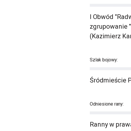
I Obwód "Radw
zgrupowanie "B
(Kazimierz Kan
Szlak bojowy:
Śródmieście 
Odniesione rany:
Ranny w prawą