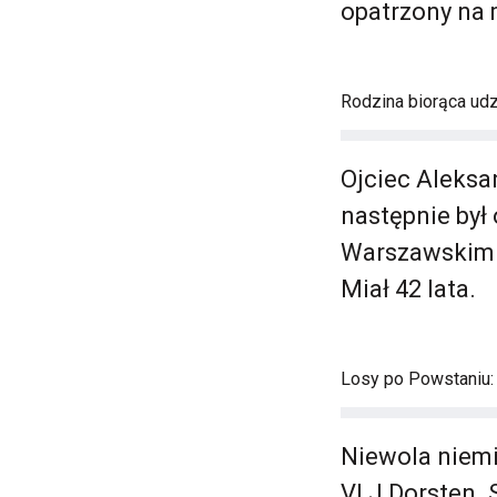
opatrzony na 
Rodzina biorąca ud
Ojciec Aleksa
następnie był
Warszawskim n
Miał 42 lata.
Losy po Powstaniu:
Niewola niemie
VI J Dorsten