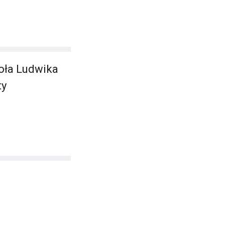
oła Ludwika
ty