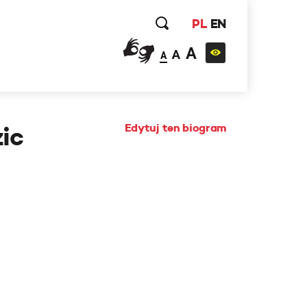
PL
EN
A
A
A
Edytuj ten biogram
ic