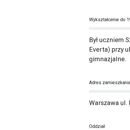
Wykształcenie do 19
Był uczniem 
Everta) przy u
gimnazjalne.
Adres zamieszkani
Warszawa ul. 
Oddział: