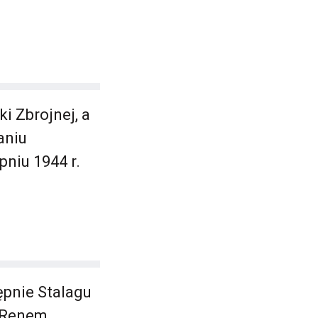
i Zbrojnej, a
aniu
niu 1944 r.
ępnie Stalagu
 Renem.