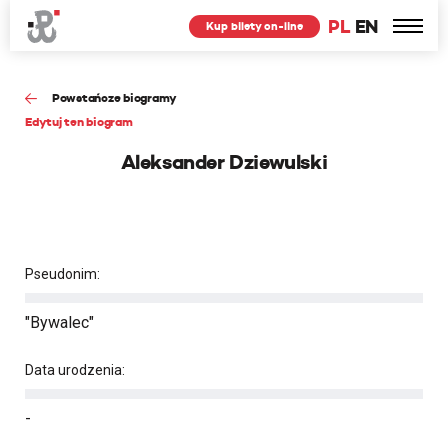
PL
EN
Kup bilety on-line
Powstańcze biogramy
Edytuj ten biogram
Aleksander Dziewulski
Pseudonim:
"Bywalec"
Data urodzenia:
-