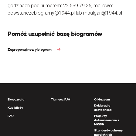
godzinach pod numerem: 22 539 79 36, mailowo:
powstanczebiogramy@1944.pl lub mpalgan@1944.pl
Pomóż uzupełnić bazę biogramów
Zaproponuj nowy biogram
Ekspozycja
Tłumacz PJM
O Muzeum
Deklaracja
Kup bilety
dostępności
FAQ
Projekty
dofinansowane z
MKiDN
Standardy ochrony
małoletnich