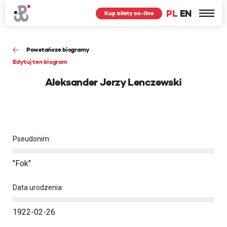
PL
EN
Kup bilety on-line
Powstańcze biogramy
Edytuj ten biogram
Aleksander Jerzy Lenczewski
Pseudonim:
"Fok"
Data urodzenia:
1922-02-26