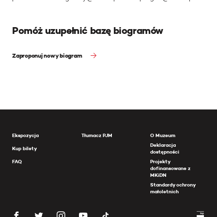
Pomóż uzupełnić bazę biogramów
Zaproponuj nowy biogram
Ekspozycja
Tłumacz PJM
O Muzeum
Deklaracja
Kup bilety
dostępności
FAQ
Projekty
dofinansowane z
MKiDN
Standardy ochrony
małoletnich