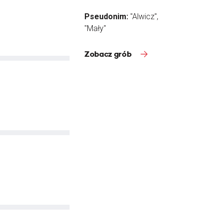
Pseudonim:
"Alwicz",
"Mały"
Zobacz grób