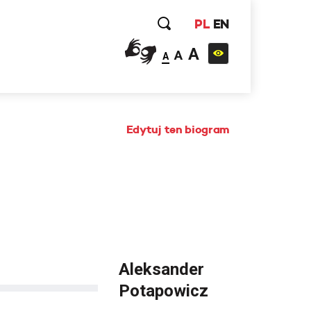
PL
EN
A
A
A
Edytuj ten biogram
Aleksander
Potapowicz