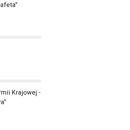
afeta"
mii Krajowej -
wa"