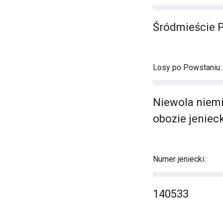
Śródmieście 
Losy po Powstaniu:
Niewola niemie
obozie jeniec
Numer jeniecki:
140533