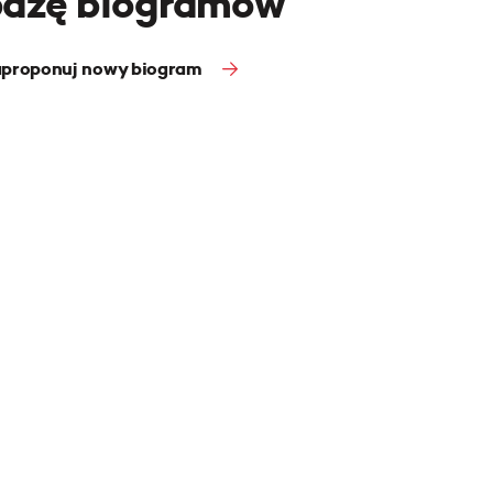
bazę biogramów
proponuj nowy biogram