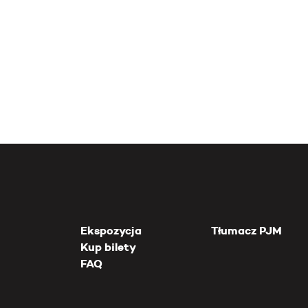
Ekspozycja
Tłumacz PJM
Kup bilety
FAQ