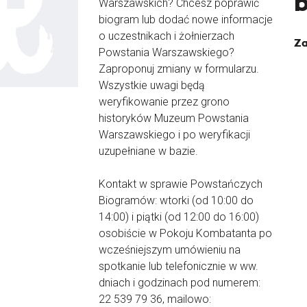
Warszawskich? Chcesz poprawić
biogram lub dodać nowe informacje
o uczestnikach i żołnierzach
Za
Powstania Warszawskiego?
Zaproponuj zmiany w formularzu.
Wszystkie uwagi będą
weryfikowanie przez grono
historyków Muzeum Powstania
Warszawskiego i po weryfikacji
uzupełniane w bazie.
Kontakt w sprawie Powstańczych
Biogramów: wtorki (od 10:00 do
14:00) i piątki (od 12:00 do 16:00)
osobiście w Pokoju Kombatanta po
wcześniejszym umówieniu na
spotkanie lub telefonicznie w ww.
dniach i godzinach pod numerem:
22 539 79 36, mailowo: