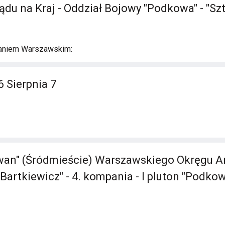
ądu na Kraj - Oddział Bojowy "Podkowa" - "Szt
aniem Warszawskim:
6 Sierpnia 7
an" (Śródmieście) Warszawskiego Okręgu Ar
Bartkiewicz" - 4. kompania - I pluton "Podko