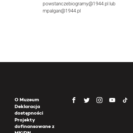
powstanczebiogramy@1944.pl lub
mpalgan@1944.pl
O Muzeum
Deklaracja
dostępności
Projekty
dofinansowane z
MKiDN