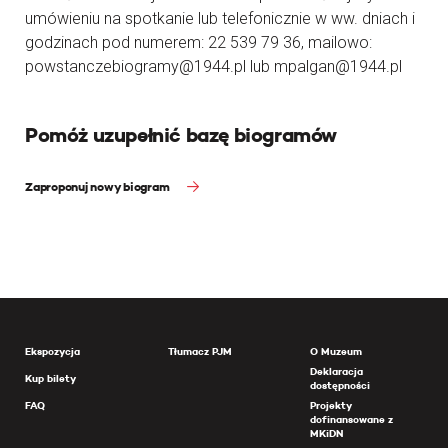
umówieniu na spotkanie lub telefonicznie w ww. dniach i
godzinach pod numerem: 22 539 79 36, mailowo:
powstanczebiogramy@1944.pl lub mpalgan@1944.pl
Pomóż uzupełnić bazę biogramów
Zaproponuj nowy biogram
Ekspozycja
Tłumacz PJM
O Muzeum
Deklaracja
Kup bilety
dostępności
FAQ
Projekty
dofinansowane z
MKiDN