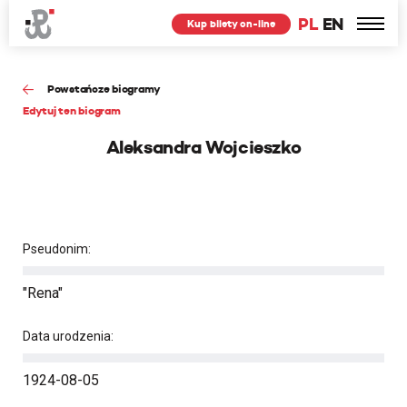
PL
EN
Kup bilety on-line
Powstańcze biogramy
Edytuj ten biogram
Aleksandra Wojcieszko
Pseudonim:
"Rena"
Data urodzenia:
1924-08-05