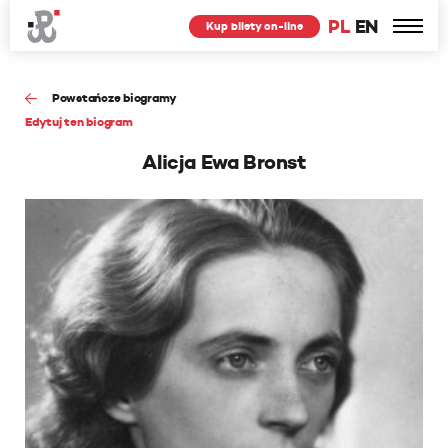
PL
EN
Kup bilety on-line
Powstańcze biogramy
Edytuj ten biogram
Alicja Ewa Bronst