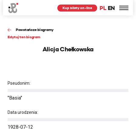
PL
EN
Kup bilety on-line
Powstańcze biogramy
Edytuj ten biogram
Alicja Chełkowska
Pseudonim:
"Basia"
Data urodzenia:
1928-07-12