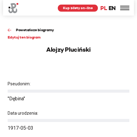
PL
EN
Kup bilety on-line
Powstańcze biogramy
Edytuj ten biogram
Alojzy Pluciński
Pseudonim:
"Dębina"
Data urodzenia:
1917-05-03