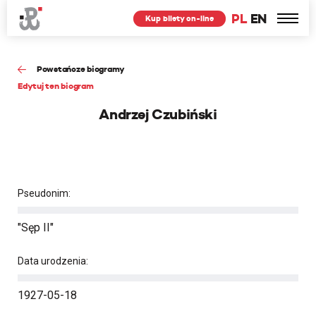
PL
EN
Kup bilety on-line
Powstańcze biogramy
Edytuj ten biogram
Andrzej Czubiński
Pseudonim:
"Sęp II"
Data urodzenia:
1927-05-18