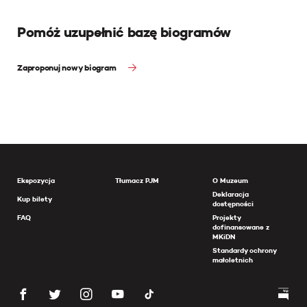
Pomóż uzupełnić bazę biogramów
Zaproponuj nowy biogram
Ekspozycja
Tłumacz PJM
O Muzeum
Deklaracja
Kup bilety
dostępności
FAQ
Projekty
dofinansowane z
MKiDN
Standardy ochrony
małoletnich