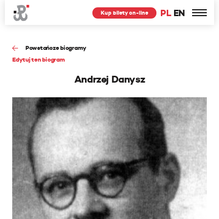
PL
EN
Kup bilety on-line
Powstańcze biogramy
Edytuj ten biogram
Andrzej Danysz