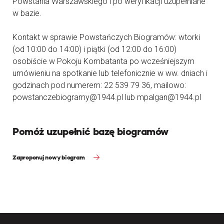
Powstania Warszawskiego i po weryfikacji uzupełniane
w bazie.
Kontakt w sprawie Powstańczych Biogramów: wtorki
(od 10:00 do 14:00) i piątki (od 12:00 do 16:00)
osobiście w Pokoju Kombatanta po wcześniejszym
umówieniu na spotkanie lub telefonicznie w ww. dniach i
godzinach pod numerem: 22 539 79 36, mailowo:
powstanczebiogramy@1944.pl lub mpalgan@1944.pl
Pomóż uzupełnić bazę biogramów
Zaproponuj nowy biogram