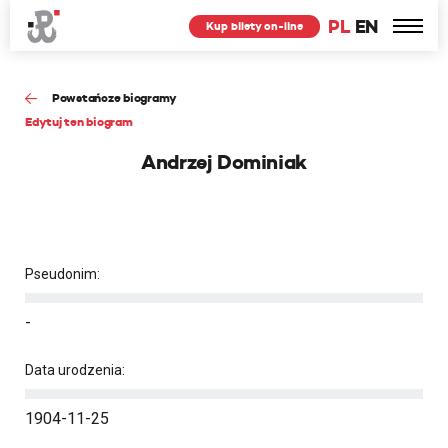
PL
EN
Kup bilety on-line
Powstańcze biogramy
Edytuj ten biogram
Andrzej Dominiak
Pseudonim:
-
Data urodzenia:
1904-11-25