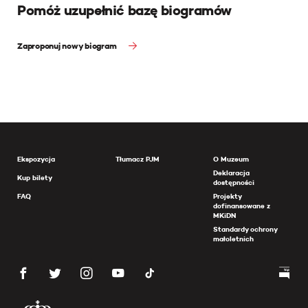
Pomóż uzupełnić bazę biogramów
Zaproponuj nowy biogram
Ekspozycja
Tłumacz PJM
O Muzeum
Deklaracja
Kup bilety
dostępności
FAQ
Projekty
dofinansowane z
MKiDN
Standardy ochrony
małoletnich