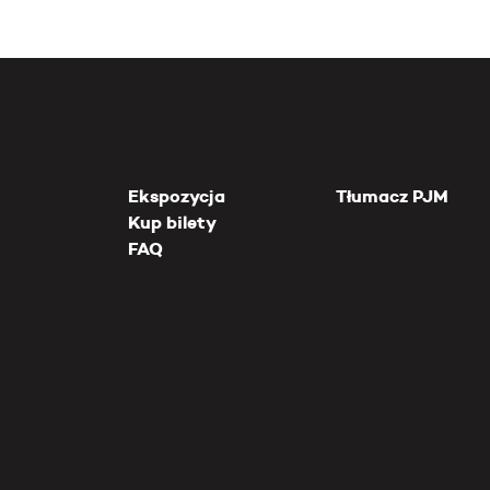
Ekspozycja
Tłumacz PJM
Kup bilety
FAQ