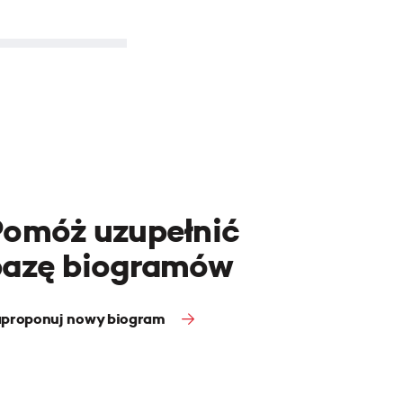
Pomóż uzupełnić
bazę biogramów
proponuj nowy biogram