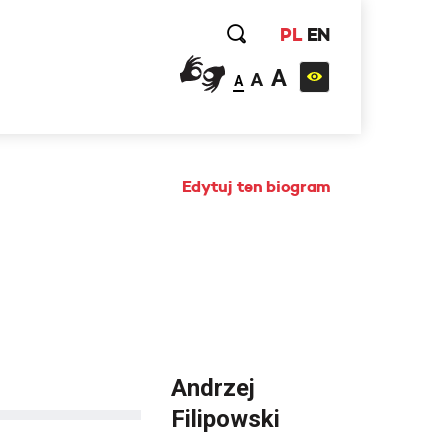
PL
EN
A
A
A
Edytuj ten biogram
Andrzej
Filipowski