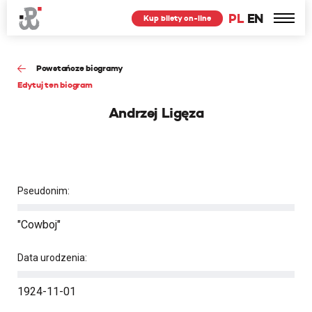
PL
EN
Kup bilety on-line
Powstańcze biogramy
Edytuj ten biogram
Andrzej Ligęza
Pseudonim:
"Cowboj"
Data urodzenia:
1924-11-01