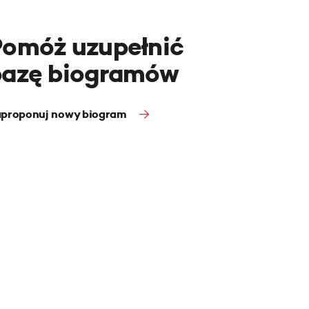
Pomóż uzupełnić
bazę biogramów
proponuj nowy biogram