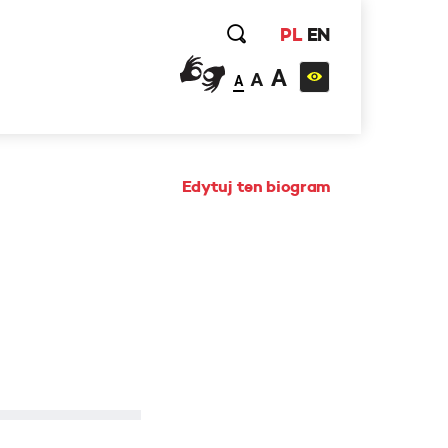
PL
EN
A
A
A
Edytuj ten biogram