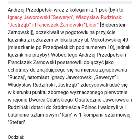
Andrzej Przedpełski wraz z kolegami z 1 psk (byli to:
Ignacy Jaworowski “Seweryn”,
Władysław Rudziński
“Jastrząb”
i
Franciszek Żarnowski “Liber”
[Bieberstein-
Żarnowski]), oczekiwali w pogotowiu na przyjście
łącznika z rozkazem w lokalu przy ul. Mokotowskiej 49
(mieszkanie pp Przedpełskich pod numerem 10), jednak
łącznik nie przybył. Wobec tego Andrzej Przedpełski i
Franciszek Żarnowski postanowili dołączyć jako
ochotnicy do znajdującego się na miejscu zgrupowania
"Ruczaj", natomiast Ignacy Jaworowski „Seweryn” i
Władysław Rudziński „Jastrząb” zdecydowali udać się
w kierunku punktu zbornego wyznaczonego pierwotnie
w rejonie Dworca Gdańskiego. Ostatecznie Jaworowski i
Rudziński dotarli do Śródmieścia Północ i walczyli w I
batalionie szturmowym "Rum" w 1. kompanii szturmowej
"Stefan".
Oddział: