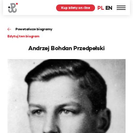
PL
EN
Kup bilety on-line
Powstańcze biogramy
Edytuj ten biogram
Andrzej Bohdan Przedpełski