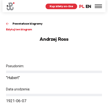
PL
EN
Kup bilety on-line
Powstańcze biogramy
Edytuj ten biogram
Andrzej Ross
Pseudonim:
"Hubert"
Data urodzenia:
1921-06-07