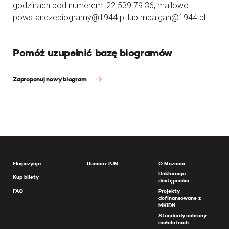
godzinach pod numerem: 22 539 79 36, mailowo:
powstanczebiogramy@1944.pl lub mpalgan@1944.pl
Pomóż uzupełnić bazę biogramów
Zaproponuj nowy biogram
Ekspozycja
Tłumacz PJM
O Muzeum
Deklaracja
Kup bilety
dostępności
FAQ
Projekty
dofinansowane z
MKiDN
Standardy ochrony
małoletnich