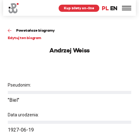
PL
EN
Kup bilety on-line
Powstańcze biogramy
Edytuj ten biogram
Andrzej Weiss
Pseudonim:
"Biel"
Data urodzenia:
1927-06-19