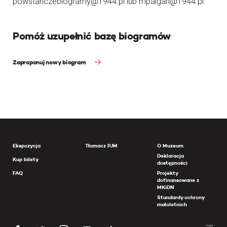
powstanczebiogramy@1944.pl lub mpalgan@1944.pl
Pomóż uzupełnić bazę biogramów
Zaproponuj nowy biogram
Ekspozycja
Tłumacz PJM
O Muzeum
Deklaracja
Kup bilety
dostępności
FAQ
Projekty
dofinansowane z
MKiDN
Standardy ochrony
małoletnich