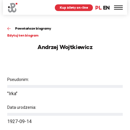
PL
EN
Kup bilety on-line
Powstańcze biogramy
Edytuj ten biogram
Andrzej Wojtkiewicz
Pseudonim:
"Irka"
Data urodzenia:
1927-09-14