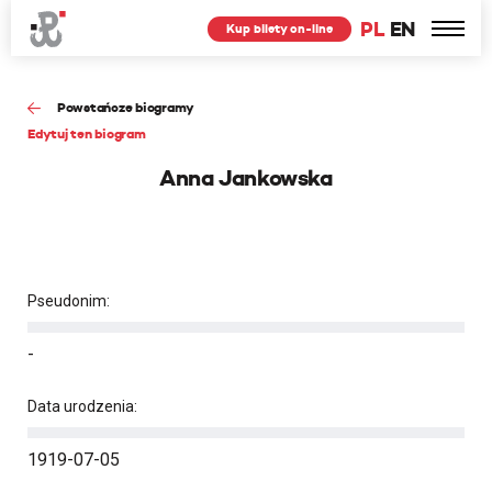
PL
EN
Kup bilety on-line
Powstańcze biogramy
Edytuj ten biogram
Anna Jankowska
Pseudonim:
-
Data urodzenia:
1919-07-05