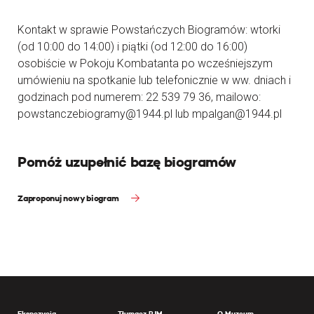
Kontakt w sprawie Powstańczych Biogramów: wtorki
(od 10:00 do 14:00) i piątki (od 12:00 do 16:00)
osobiście w Pokoju Kombatanta po wcześniejszym
umówieniu na spotkanie lub telefonicznie w ww. dniach i
godzinach pod numerem: 22 539 79 36, mailowo:
powstanczebiogramy@1944.pl lub mpalgan@1944.pl
Pomóż uzupełnić bazę biogramów
Zaproponuj nowy biogram
Ekspozycja
Tłumacz PJM
O Muzeum