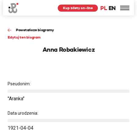
PL
EN
Kup bilety on-line
Powstańcze biogramy
Edytuj ten biogram
Anna Robakiewicz
Pseudonim:
"Aranka"
Data urodzenia:
1921-04-04