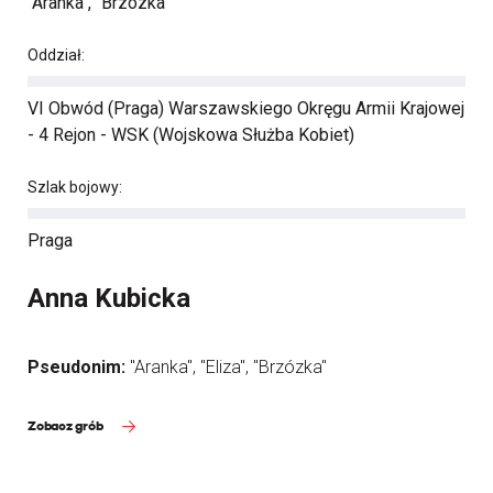
"Aranka", "Brzózka"
Oddział:
VI Obwód (Praga) Warszawskiego Okręgu Armii Krajowej
- 4 Rejon - WSK (Wojskowa Służba Kobiet)
Szlak bojowy:
Praga
Anna Kubicka
Pseudonim:
"Aranka", "Eliza", "Brzózka"
Zobacz grób