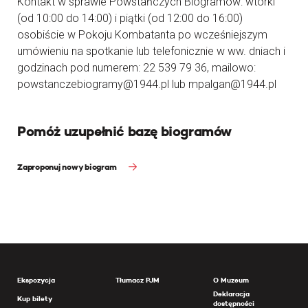
Kontakt w sprawie Powstańczych Biogramów: wtorki
(od 10:00 do 14:00) i piątki (od 12:00 do 16:00)
osobiście w Pokoju Kombatanta po wcześniejszym
umówieniu na spotkanie lub telefonicznie w ww. dniach i
godzinach pod numerem: 22 539 79 36, mailowo:
powstanczebiogramy@1944.pl lub mpalgan@1944.pl
Pomóż uzupełnić bazę biogramów
Zaproponuj nowy biogram
Ekspozycja
Tłumacz PJM
O Muzeum
Deklaracja
Kup bilety
dostępności