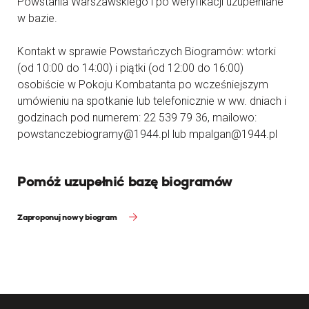
Powstania Warszawskiego i po weryfikacji uzupełniane
w bazie.
Kontakt w sprawie Powstańczych Biogramów: wtorki
(od 10:00 do 14:00) i piątki (od 12:00 do 16:00)
osobiście w Pokoju Kombatanta po wcześniejszym
umówieniu na spotkanie lub telefonicznie w ww. dniach i
godzinach pod numerem: 22 539 79 36, mailowo:
powstanczebiogramy@1944.pl lub mpalgan@1944.pl
Pomóż uzupełnić bazę biogramów
Zaproponuj nowy biogram