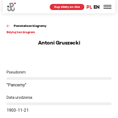
PL
EN
Kup bilety on-line
Powstańcze biogramy
Edytuj ten biogram
Antoni Gruszecki
Pseudonim:
"Pancerny"
Data urodzenia:
1903-11-21