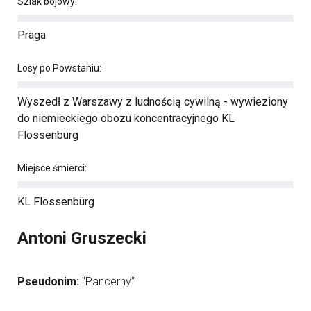
Szlak bojowy:
Praga
Losy po Powstaniu:
Wyszedł z Warszawy z ludnością cywilną - wywieziony
do niemieckiego obozu koncentracyjnego KL
Flossenbürg
Miejsce śmierci:
KL Flossenbürg
Antoni Gruszecki
Pseudonim:
"Pancerny"