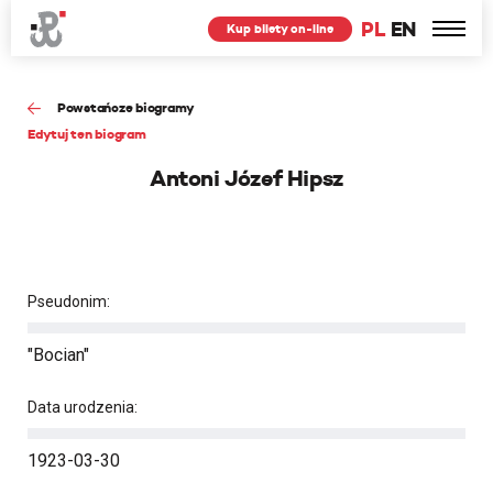
PL
EN
Kup bilety on-line
Powstańcze biogramy
Edytuj ten biogram
Antoni Józef Hipsz
Pseudonim:
"Bocian"
Data urodzenia:
1923-03-30