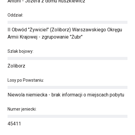
Antoni - Józefa z domu Ruszkiewicz
Oddział:
II Obwód "Żywiciel" (Żoliborz) Warszawskiego Okręgu
Armii Krajowej - zgrupowanie "Żubr"
Szlak bojowy:
Żoliborz
Losy po Powstaniu:
Niewola niemiecka - brak informacji o miejscach pobytu
Numer jeniecki:
45411