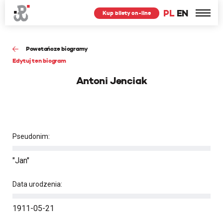
PL
EN
Kup bilety on-line
Powstańcze biogramy
Edytuj ten biogram
Antoni Jenciak
Pseudonim:
"Jan"
Data urodzenia:
1911-05-21