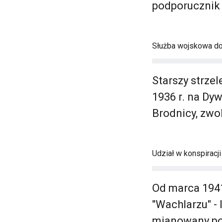
podporucznik
Służba wojskowa do 
Starszy strze
1936 r. na Dy
Brodnicy, zwol
Udział w konspiracj
Od marca 1941
"Wachlarzu" - 
mianowany po