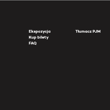
Ekspozycja
Tłumacz PJM
Kup bilety
FAQ