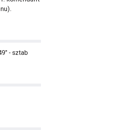
nu).
9" - sztab