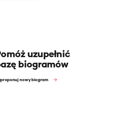
Pomóż uzupełnić
bazę biogramów
proponuj nowy biogram