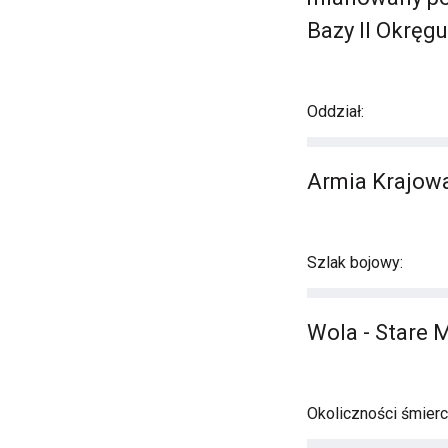
Bazy II Okręg
Oddział:
Armia Krajowa
Szlak bojowy:
Wola - Stare 
Okoliczności śmierci