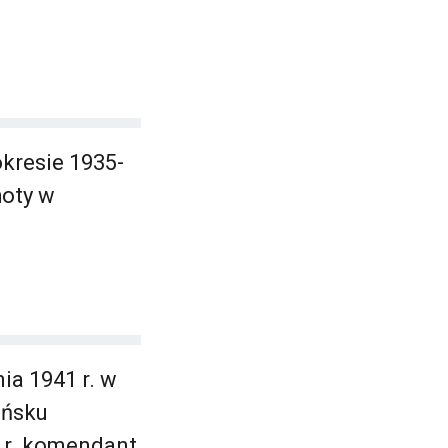
okresie 1935-
hoty w
ia 1941 r. w
ińsku
 r. komendant