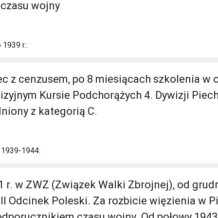
 czasu wojny
1939 r.:
lec z cenzusem, po 8 miesiącach szkolenia w 
wizyjnym Kursie Podchorążych 4. Dywizji Piec
niony z kategorią C.
i 1939-1944:
 r. w ZWZ (Związek Walki Zbrojnej), od grudn
III Odcinek Poleski. Za rozbicie więzienia w P
dporucznikiem czasu wojny. Od połowy 1943