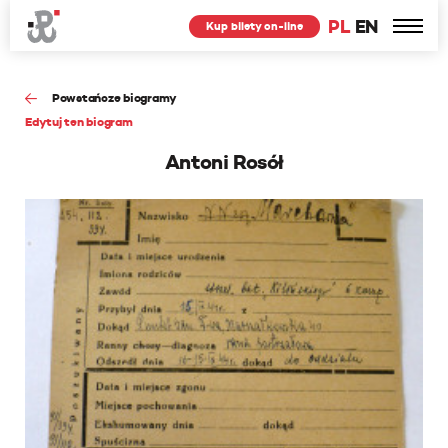
PL
EN
Kup bilety on-line
Powstańcze biogramy
Edytuj ten biogram
Antoni Rosół