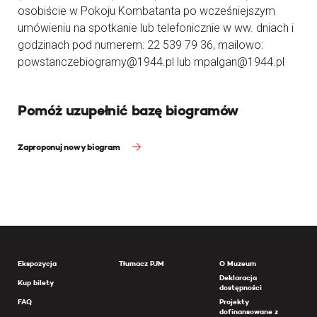
osobiście w Pokoju Kombatanta po wcześniejszym
umówieniu na spotkanie lub telefonicznie w ww. dniach i
godzinach pod numerem: 22 539 79 36, mailowo:
powstanczebiogramy@1944.pl lub mpalgan@1944.pl
Pomóż uzupełnić bazę biogramów
Zaproponuj nowy biogram
Ekspozycja
Tłumacz PJM
O Muzeum
Deklaracja
Kup bilety
dostępności
FAQ
Projekty
dofinansowane z