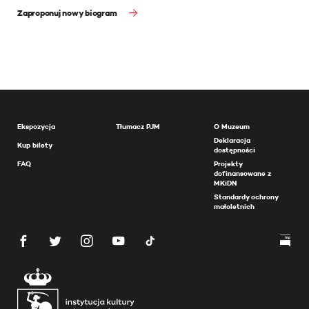
Zaproponuj nowy biogram
Ekspozycja
Tłumacz PJM
O Muzeum
Deklaracja
Kup bilety
dostępności
FAQ
Projekty
dofinansowane z
MKiDN
Standardy ochrony
małoletnich