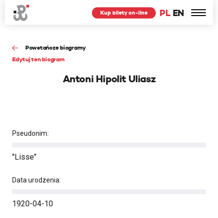
PL
EN
Kup bilety on-line
Powstańcze biogramy
Edytuj ten biogram
Antoni Hipolit Uliasz
Pseudonim:
"Lisse"
Data urodzenia:
1920-04-10