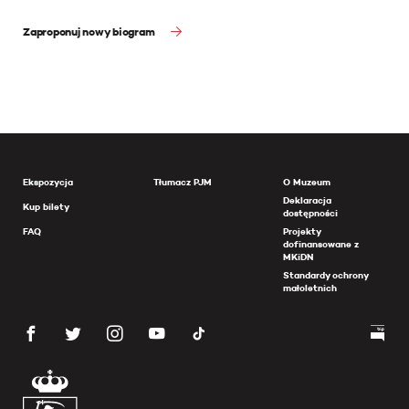
Zaproponuj nowy biogram
Ekspozycja
Tłumacz PJM
O Muzeum
Deklaracja
Kup bilety
dostępności
FAQ
Projekty
dofinansowane z
MKiDN
Standardy ochrony
małoletnich