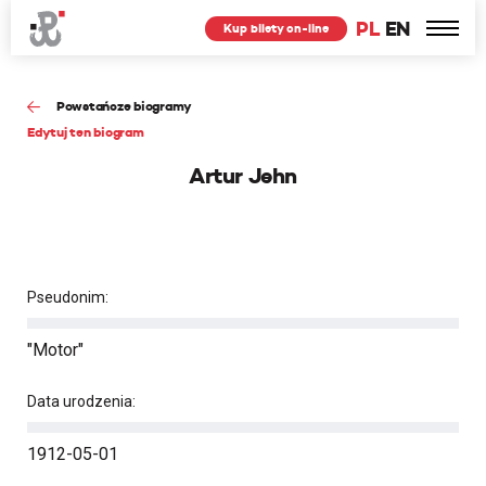
PL
EN
Kup bilety on-line
Powstańcze biogramy
Edytuj ten biogram
Artur Jehn
Pseudonim:
"Motor"
Data urodzenia:
1912-05-01