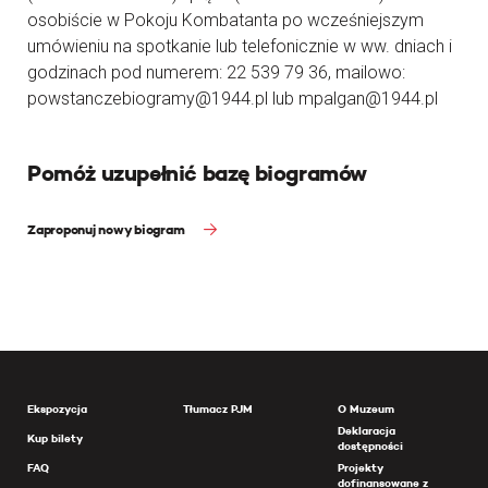
osobiście w Pokoju Kombatanta po wcześniejszym
umówieniu na spotkanie lub telefonicznie w ww. dniach i
godzinach pod numerem: 22 539 79 36, mailowo:
powstanczebiogramy@1944.pl lub mpalgan@1944.pl
Pomóż uzupełnić bazę biogramów
Zaproponuj nowy biogram
Ekspozycja
Tłumacz PJM
O Muzeum
Deklaracja
Kup bilety
dostępności
FAQ
Projekty
dofinansowane z