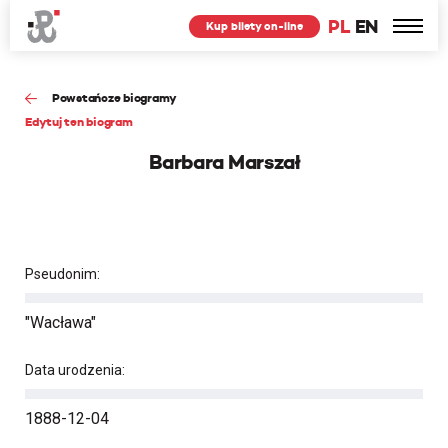
PL
EN
Kup bilety on-line
Powstańcze biogramy
Edytuj ten biogram
Barbara Marszał
Pseudonim:
"Wacława"
Data urodzenia:
1888-12-04