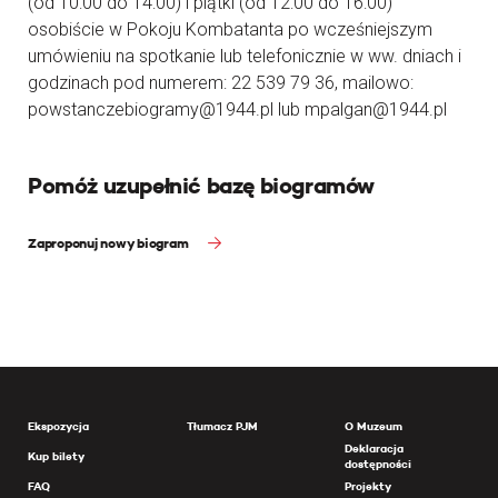
(od 10:00 do 14:00) i piątki (od 12:00 do 16:00)
osobiście w Pokoju Kombatanta po wcześniejszym
umówieniu na spotkanie lub telefonicznie w ww. dniach i
godzinach pod numerem: 22 539 79 36, mailowo:
powstanczebiogramy@1944.pl lub mpalgan@1944.pl
Pomóż uzupełnić bazę biogramów
Zaproponuj nowy biogram
Ekspozycja
Tłumacz PJM
O Muzeum
Deklaracja
Kup bilety
dostępności
FAQ
Projekty