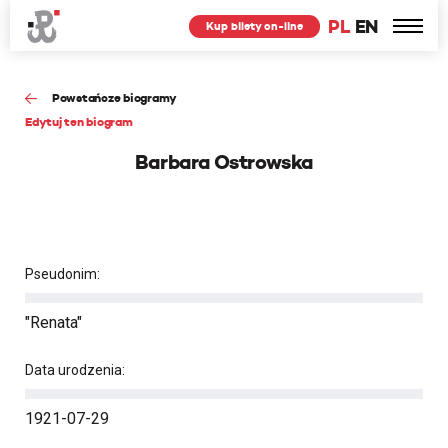
PL
EN
Kup bilety on-line
Powstańcze biogramy
Edytuj ten biogram
Barbara Ostrowska
Pseudonim:
"Renata"
Data urodzenia:
1921-07-29