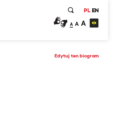
PL
EN
A
A
A
Edytuj ten biogram