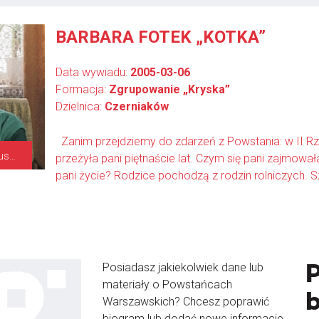
BARBARA FOTEK „KOTKA”
Data wywiadu:
2005-03-06
Formacja:
Zgrupowanie „Kryska”
Dzielnica:
Czerniaków
Zanim przejdziemy do zdarzeń z Powstania: w II Rz
patrolowa i sanitariuszka, strzelec
przeżyła pani piętnaście lat. Czym się pani zajmował
pani życie? Rodzice pochodzą z rodzin rolniczych. Sz
Posiadasz jakiekolwiek dane lub
materiały o Powstańcach
Warszawskich? Chcesz poprawić
biogram lub dodać nowe informacje