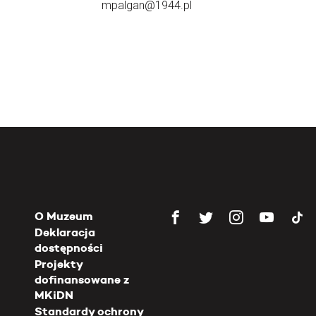
mpalgan@1944.pl
O Muzeum
Deklaracja
dostępności
Projekty
dofinansowane z
MKiDN
Standardy ochrony