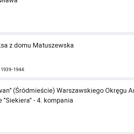
 Mława
iksa z domu Matuszewska
i 1939-1944:
an" (Śródmieście) Warszawskiego Okręgu Ar
 "Siekiera" - 4. kompania