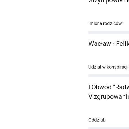
Gizyn powiat
Imiona rodziców:
Wacław - Fel
Udział w konspiracj
I Obwód "Radw
V zgrupowanie
Oddział: