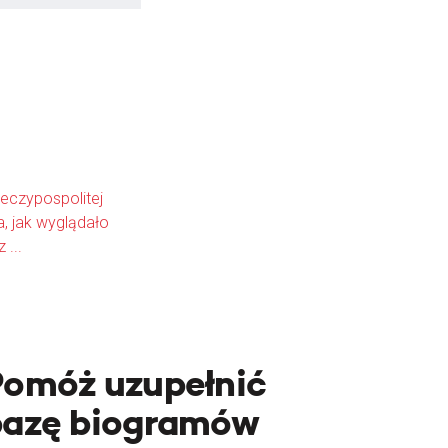
eczypospolitej
a, jak wyglądało
 ...
Pomóż uzupełnić
bazę biogramów