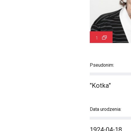
1
Pseudonim:
"Kotka"
Data urodzenia:
1924-04-18