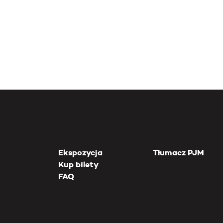
Ekspozycja
Tłumacz PJM
Kup bilety
FAQ