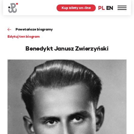
PL
EN
Kup bilety on-line
Powstańcze biogramy
Edytuj ten biogram
Benedykt Janusz Zwierzyński