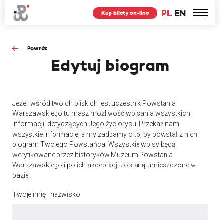
PL
EN
Kup bilety on-line
Powrót
Edytuj
biogram
Jeżeli wśród twoich bliskich jest uczestnik Powstania
Warszawskiego tu masz możliwość wpisania wszystkich
informacji, dotyczących Jego życiorysu. Przekaż nam
wszystkie informacje, a my zadbamy o to, by powstał z nich
biogram Twojego Powstańca. Wszystkie wpisy będą
weryfikowane przez historyków Muzeum Powstania
Warszawskiego i po ich akceptacji zostaną umieszczone w
bazie.
Twoje imię i nazwisko