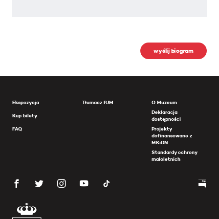
wyślij biogram
Ekspozycja
Tłumacz PJM
O Muzeum
Deklaracja
Kup bilety
dostępności
FAQ
Projekty
dofinansowane z
MKiDN
Standardy ochrony
małoletnich