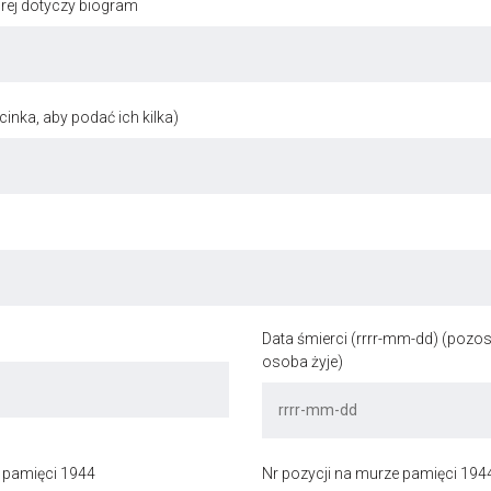
órej dotyczy biogram
inka, aby podać ich kilka)
Data śmierci (rrrr-mm-dd) (pozost
osoba żyje)
 pamięci 1944
Nr pozycji na murze pamięci 194