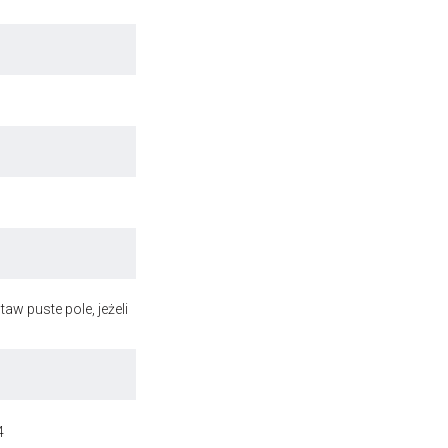
aw puste pole, jeżeli
4