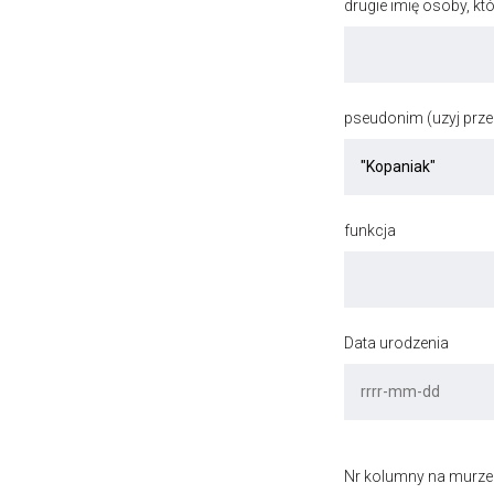
drugie imię osoby, kt
pseudonim (uzyj przec
funkcja
Data urodzenia
Nr kolumny na murze