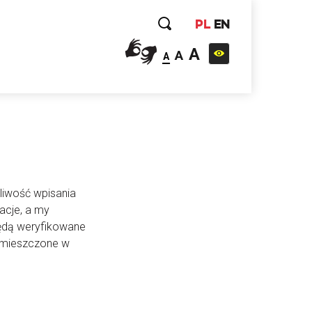
PL
EN
A
A
A
liwość wpisania
acje, a my
będą weryfikowane
 umieszczone w