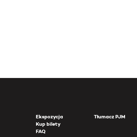
Ekspozycja
Tłumacz PJM
Kup bilety
FAQ