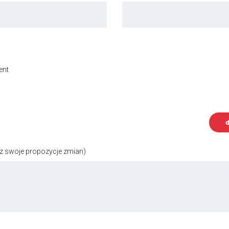
ent
d
z swoje propozycje zmian)