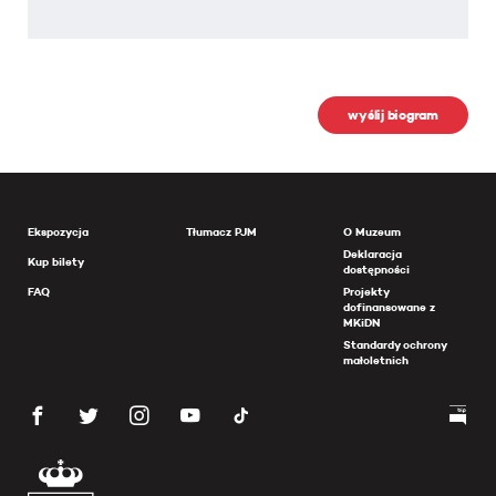
wyślij biogram
Ekspozycja
Tłumacz PJM
O Muzeum
Deklaracja
Kup bilety
dostępności
FAQ
Projekty
dofinansowane z
MKiDN
Standardy ochrony
małoletnich