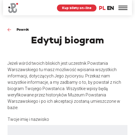
PL
EN
Kup bilety on-line
Powrót
Edytuj
biogram
Jeżeli wśród twoich bliskich jest uczestnik Powstania
Warszawskiego tu masz możliwość wpisania wszystkich
informacji, dotyczących Jego życiorysu. Przekaż nam
wszystkie informacje, a my zadbamy o to, by powstał z nich
biogram Twojego Powstańca. Wszystkie wpisy będą
weryfikowane przez historyków Muzeum Powstania
Warszawskiego i po ich akceptacji zostaną umieszczone w
bazie.
Twoje imię i nazwisko