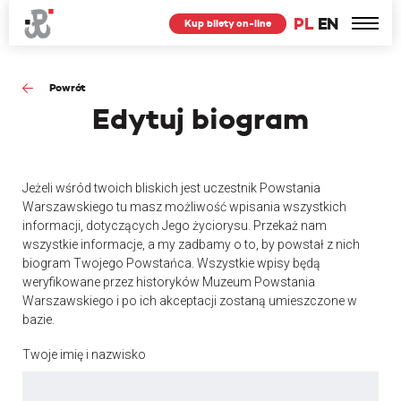
PL
EN
Kup bilety on-line
Powrót
Edytuj
biogram
Jeżeli wśród twoich bliskich jest uczestnik Powstania
Warszawskiego tu masz możliwość wpisania wszystkich
informacji, dotyczących Jego życiorysu. Przekaż nam
wszystkie informacje, a my zadbamy o to, by powstał z nich
biogram Twojego Powstańca. Wszystkie wpisy będą
weryfikowane przez historyków Muzeum Powstania
Warszawskiego i po ich akceptacji zostaną umieszczone w
bazie.
Twoje imię i nazwisko