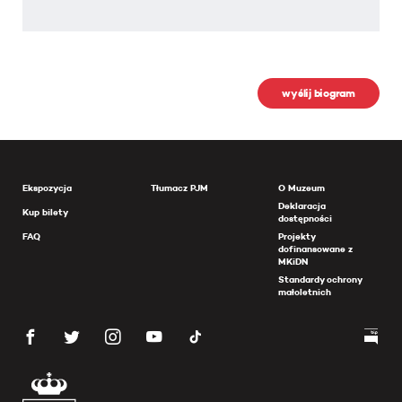
wyślij biogram
Ekspozycja
Tłumacz PJM
O Muzeum
Deklaracja
Kup bilety
dostępności
FAQ
Projekty
dofinansowane z
MKiDN
Standardy ochrony
małoletnich