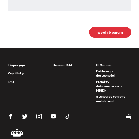
wyślij biogram
Ekspozycja
Tłumacz PJM
O Muzeum
Deklaracja
Kup bilety
dostępności
FAQ
Projekty
dofinansowane z
MKiDN
Standardy ochrony
małoletnich