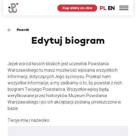
PL
EN
Kup bilety on-line
Powrót
Edytuj
biogram
Jeżeli wśród twoich bliskich jest uczestnik Powstania
Warszawskiego tu masz możliwość wpisania wszystkich
informacji, dotyczących Jego życiorysu. Przekaż nam
wszystkie informacje, a my zadbamy o to, by powstał z nich
biogram Twojego Powstańca. Wszystkie wpisy będą
weryfikowane przez historyków Muzeum Powstania
Warszawskiego i po ich akceptacji zostaną umieszczone w
bazie.
Twoje imię i nazwisko