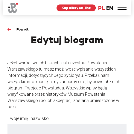
PL
EN
Kup bilety on-line
Powrót
Edytuj
biogram
Jeżeli wśród twoich bliskich jest uczestnik Powstania
Warszawskiego tu masz możliwość wpisania wszystkich
informacji, dotyczących Jego życiorysu. Przekaż nam
wszystkie informacje, a my zadbamy o to, by powstał z nich
biogram Twojego Powstańca. Wszystkie wpisy będą
weryfikowane przez historyków Muzeum Powstania
Warszawskiego i po ich akceptacji zostaną umieszczone w
bazie.
Twoje imię i nazwisko