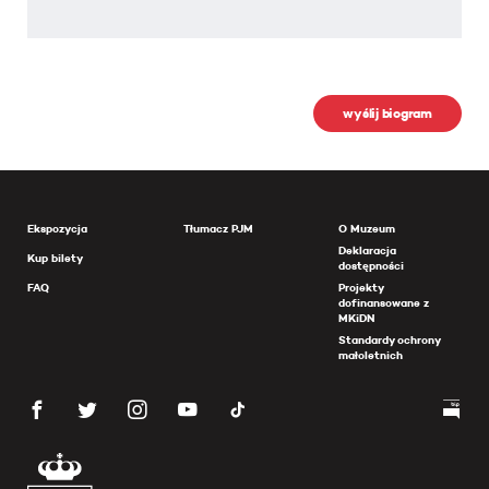
wyślij biogram
Ekspozycja
Tłumacz PJM
O Muzeum
Deklaracja
Kup bilety
dostępności
FAQ
Projekty
dofinansowane z
MKiDN
Standardy ochrony
małoletnich