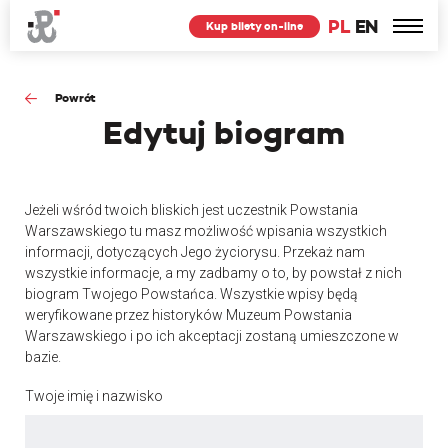
PL
EN
Kup bilety on-line
Powrót
Edytuj
biogram
Jeżeli wśród twoich bliskich jest uczestnik Powstania
Warszawskiego tu masz możliwość wpisania wszystkich
informacji, dotyczących Jego życiorysu. Przekaż nam
wszystkie informacje, a my zadbamy o to, by powstał z nich
biogram Twojego Powstańca. Wszystkie wpisy będą
weryfikowane przez historyków Muzeum Powstania
Warszawskiego i po ich akceptacji zostaną umieszczone w
bazie.
Twoje imię i nazwisko