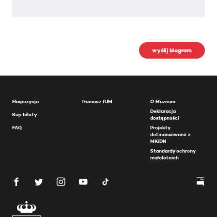
wyślij biogram
Ekspozycja
Tłumacz PJM
O Muzeum
Deklaracja
Kup bilety
dostępności
FAQ
Projekty
dofinansowane z
MKiDN
Standardy ochrony
małoletnich