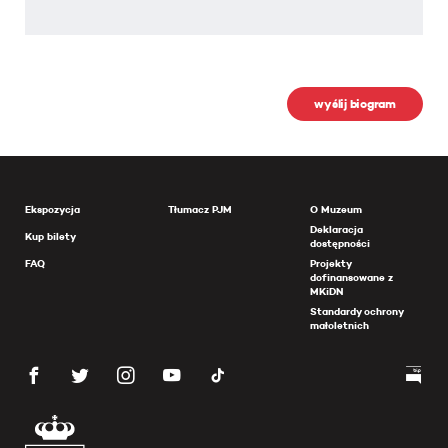
wyślij biogram
Ekspozycja
Tłumacz PJM
O Muzeum
Deklaracja
Kup bilety
dostępności
FAQ
Projekty
dofinansowane z
MKiDN
Standardy ochrony
małoletnich