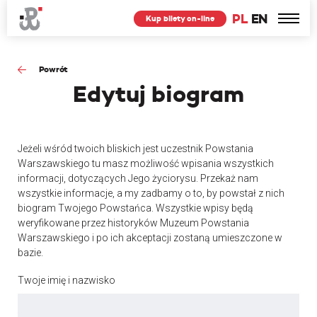
PL
EN
Kup bilety on-line
Powrót
Edytuj
biogram
Jeżeli wśród twoich bliskich jest uczestnik Powstania
Warszawskiego tu masz możliwość wpisania wszystkich
informacji, dotyczących Jego życiorysu. Przekaż nam
wszystkie informacje, a my zadbamy o to, by powstał z nich
biogram Twojego Powstańca. Wszystkie wpisy będą
weryfikowane przez historyków Muzeum Powstania
Warszawskiego i po ich akceptacji zostaną umieszczone w
bazie.
Twoje imię i nazwisko