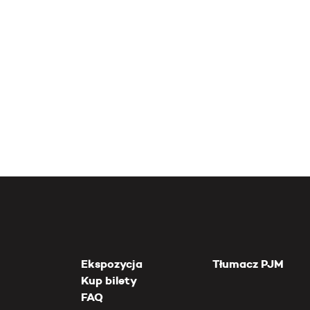
Ekspozycja
Tłumacz PJM
Kup bilety
FAQ