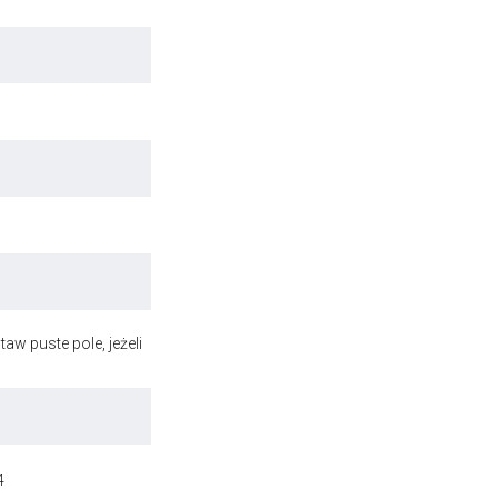
aw puste pole, jeżeli
4