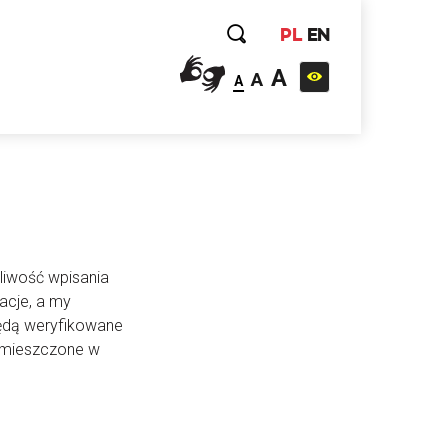
PL
EN
A
A
A
liwość wpisania
acje, a my
będą weryfikowane
 umieszczone w