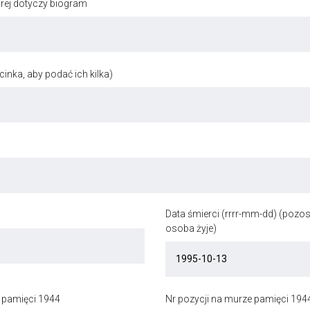
órej dotyczy biogram
inka, aby podać ich kilka)
Data śmierci (rrrr-mm-dd) (pozost
osoba żyje)
 pamięci 1944
Nr pozycji na murze pamięci 194