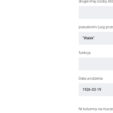
drugie imię osoby, kt
pseudonim (uzyj przec
funkcja
Data urodzenia
Nr kolumny na murze