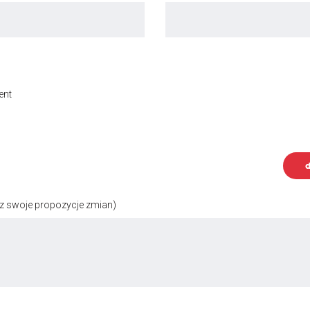
ent
d
z swoje propozycje zmian)