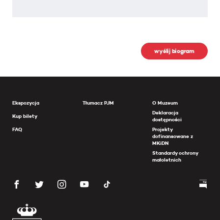
wyślij biogram
Ekspozycja
Tłumacz PJM
O Muzeum
Deklaracja
Kup bilety
dostępności
FAQ
Projekty
dofinansowane z
MKiDN
Standardy ochrony
małoletnich