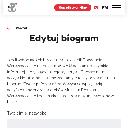
PL
EN
Kup bilety on-line
Powrót
Edytuj
biogram
Jeżeli wśród twoich bliskich jest uczestnik Powstania
Warszawskiego tu masz możliwość wpisania wszystkich
informacji, dotyczących Jego życiorysu. Przekaż nam
wszystkie informacje, a my zadbamy o to, by powstał z nich
biogram Twojego Powstańca. Wszystkie wpisy będą
weryfikowane przez historyków Muzeum Powstania
Warszawskiego i po ich akceptacji zostaną umieszczone w
bazie.
Twoje imię i nazwisko