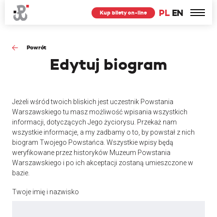
PL
EN
Kup bilety on-line
Powrót
Edytuj
biogram
Jeżeli wśród twoich bliskich jest uczestnik Powstania
Warszawskiego tu masz możliwość wpisania wszystkich
informacji, dotyczących Jego życiorysu. Przekaż nam
wszystkie informacje, a my zadbamy o to, by powstał z nich
biogram Twojego Powstańca. Wszystkie wpisy będą
weryfikowane przez historyków Muzeum Powstania
Warszawskiego i po ich akceptacji zostaną umieszczone w
bazie.
Twoje imię i nazwisko