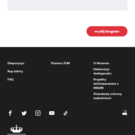
wyślij biogram
Ekspozycja
Tłumacz PJM
O Muzeum
Deklaracja
Kup bilety
dostępności
FAQ
Projekty
dofinansowane z
MKiDN
Standardy ochrony
małoletnich