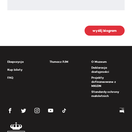
wyślij biogram
Ekspozycja
Tłumacz PJM
O Muzeum
Deklaracja
Kup bilety
dostępności
FAQ
Projekty
dofinansowane z
MKiDN
Standardy ochrony
małoletnich