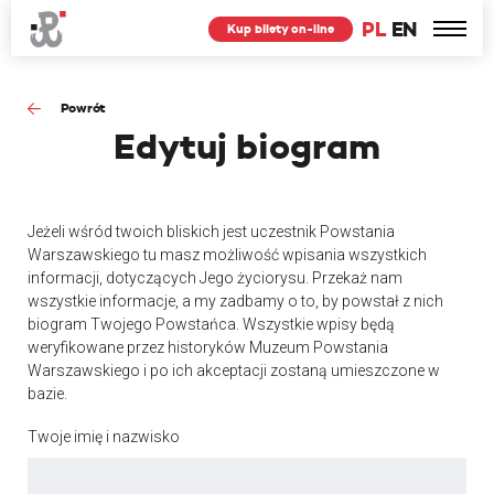
PL
EN
Kup bilety on-line
Powrót
Edytuj
biogram
Jeżeli wśród twoich bliskich jest uczestnik Powstania
Warszawskiego tu masz możliwość wpisania wszystkich
informacji, dotyczących Jego życiorysu. Przekaż nam
wszystkie informacje, a my zadbamy o to, by powstał z nich
biogram Twojego Powstańca. Wszystkie wpisy będą
weryfikowane przez historyków Muzeum Powstania
Warszawskiego i po ich akceptacji zostaną umieszczone w
bazie.
Twoje imię i nazwisko